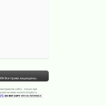
008 Все права защищены.
материалов сайта - только при
ылки на www.remont-stroyka.ru