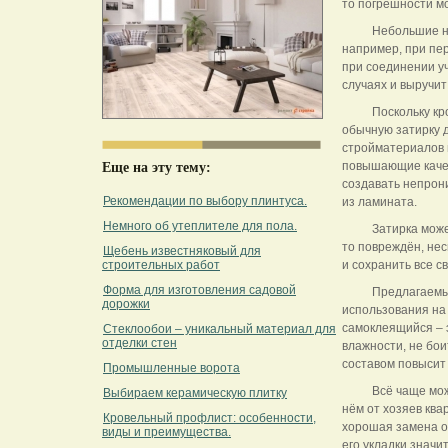
то погрешности мо
Небольшие не
например, при пе
при соединении уч
случаях и выручит
Поскольку кр
обычную затирку 
стройматериалов в
повышающие качест
Еще на эту тему:
создавать непрон
Рекомендации по выбору плинтуса.
из ламината.
Немного об утеплителе для пола.
Затирка може
то повреждён, не
Щебень известняковый для
строительных работ
и сохранить все с
Форма для изготовления садовой
Предлагаемы
дорожки
использования на
самоклеящийся – 
Стеклообои – уникальный материал для
отделки стен
влажности, не бо
составом повысит 
Промышленные ворота
Всё чаще мо
Выбираем керамическую плитку
нём от хозяев ква
Кровельный профлист: особенности,
хорошая замена об
виды и преимущества.
его укладки значи