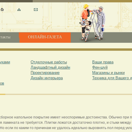
такты
ОНЛАЙН-ГАЗЕТА
уками
Отделочные работы
Ваши права
Ландшафтный дизайн
Фен-шуй
Проектирование
Магазины и рынки
Дизайн интерьера
Техника для Вашего 
ов
 сборное напольное покрытие имеет неоспоримые достоинства. Обычно при 
я ламината не требуется. Плитки ложатся достаточно плотно, и стыки между
 Но если по каким-то причинам не удалось идеально выровнять пол перед укл