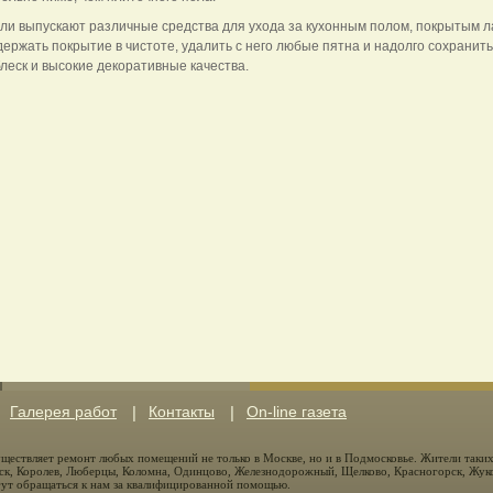
ли выпускают различные средства для ухода за кухонным полом, покрытым 
держать покрытие в чистоте, удалить с него любые пятна и надолго сохранить
леск и высокие декоративные качества.
Галерея работ
Контакты
On-line газета
ществляет ремонт любых помещений не только в Москве, но и в Подмосковье. Жители таки
к, Королев, Люберцы, Коломна, Одинцово, Железнодорожный, Щелково, Красногорск, Жуко
ут обращаться к нам за квалифицированной помощью.