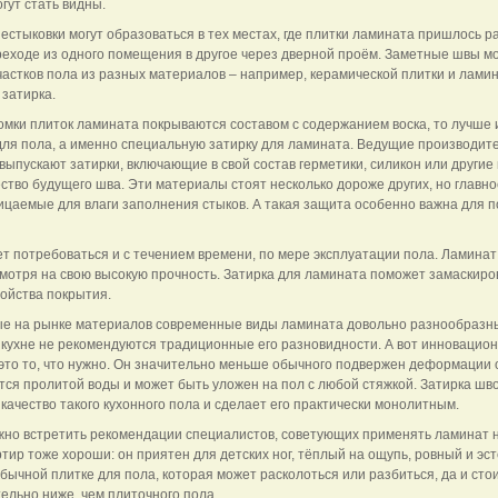
гут стать видны.
стыковки могут образоваться в тех местах, где плитки ламината пришлось ра
реходе из одного помещения в другое через дверной проём. Заметные швы мо
астков пола из разных материалов – например, керамической плитки и ламин
 затирка.
омки плиток ламината покрываются составом с содержанием воска, то лучше 
для пола, а именно специальную затирку для ламината. Ведущие производит
ыпускают затирки, включающие в свой состав герметики, силикон или другие
во будущего шва. Эти материалы стоят несколько дороже других, но главное
ицаемые для влаги заполнения стыков. А такая защита особенно важна для п
т потребоваться и с течением времени, по мере эксплуатации пола. Ламинат
смотря на свою высокую прочность. Затирка для ламината поможет замаскир
войства покрытия.
е на рынке материалов современные виды ламината довольно разнообразн
 кухне не рекомендуются традиционные его разновидности. А вот инновацио
это то, что нужно. Он значительно меньше обычного подвержен деформации 
ится пролитой воды и может быть уложен на пол с любой стяжкой. Затирка ш
качество такого кухонного пола и сделает его практически монолитным.
жно встретить рекомендации специалистов, советующих применять ламинат н
ртир тоже хороши: он приятен для детских ног, тёплый на ощупь, ровный и эс
ычной плитке для пола, которая может расколоться или разбиться, да и сто
тельно ниже, чем плиточного пола.