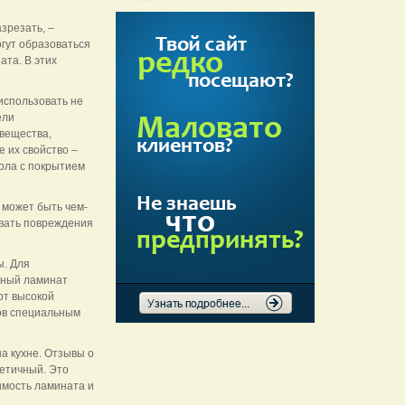
зрезать, –
гут образоваться
ата. В этих
использовать не
ели
 вещества,
 их свойство –
ола с покрытием
 может быть чем-
овать повреждения
ы. Для
нный ламинат
от высокой
вов специальным
а кухне. Отзывы о
тетичный. Это
имость ламината и