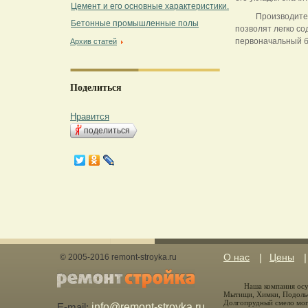
Цемент и его основные характеристики.
Производите
Бетонные промышленные полы
позволят легко со
первоначальный б
Архив статей
Поделиться
Нравится
поделиться
О нас
Цены
© 2005-2016 remont-stroyka.ru
Наша компания осу
Мытищи, Химки, Подольс
Долгопрудный смело мог
E-mail:
info@remont-stroyka.ru