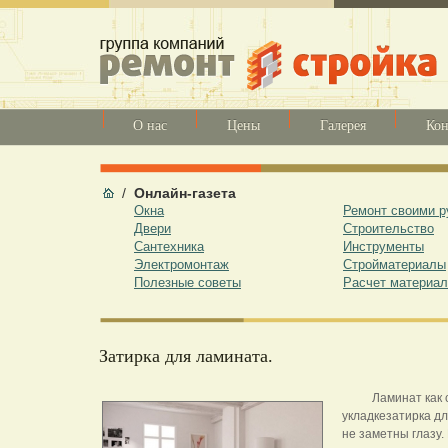
О нас
Цены
Галерея
Кон
/
Онлайн-газета
Окна
Ремонт своими р
Двери
Строительство
Сантехника
Инструменты
Электромонтаж
Стройматериалы
Полезные советы
Расчет материал
Затирка для ламината.
Ламинат как
укладкезатирка дл
не заметны глазу.